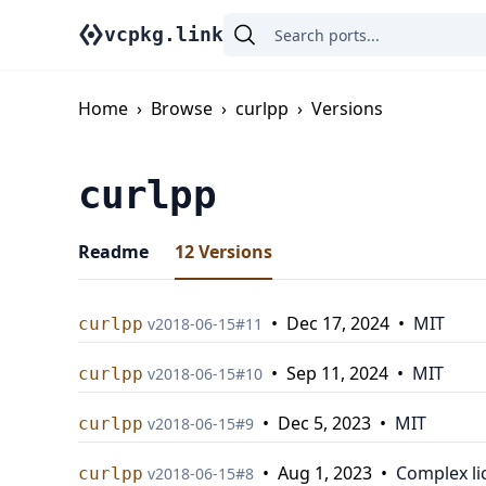
vcpkg.link
Home
›
Browse
›
curlpp
›
Versions
curlpp
Readme
12
Versions
•
Dec 17, 2024
•
MIT
curlpp
v
2018-06-15
#
11
•
Sep 11, 2024
•
MIT
curlpp
v
2018-06-15
#
10
•
Dec 5, 2023
•
MIT
curlpp
v
2018-06-15
#
9
•
Aug 1, 2023
•
Complex li
curlpp
v
2018-06-15
#
8