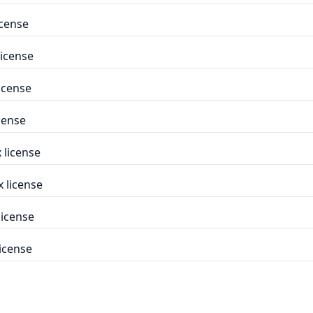
icense
icense
icense
cense
 license
 license
license
icense