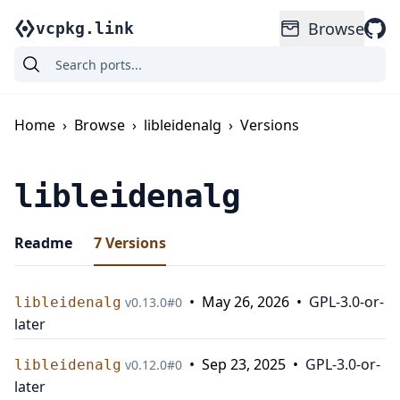
Browse
vcpkg.link
Home
›
Browse
›
libleidenalg
›
Versions
libleidenalg
Readme
7
Versions
•
May 26, 2026
•
GPL-3.0-or-
libleidenalg
v
0.13.0
#
0
later
•
Sep 23, 2025
•
GPL-3.0-or-
libleidenalg
v
0.12.0
#
0
later