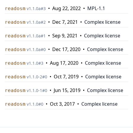
•
Aug 22, 2022
•
MPL-1.1
readosm
v
1.1.0a
#
3
•
Dec 7, 2021
•
Complex license
readosm
v
1.1.0a
#
2
•
Sep 9, 2021
•
Complex license
readosm
v
1.1.0a
#
1
•
Dec 17, 2020
•
Complex license
readosm
v
1.1.0a
#
0
•
Aug 17, 2020
•
Complex license
readosm
v
1.1.0
#
3
•
Oct 7, 2019
•
Complex license
readosm
v
1.1.0-2
#
0
•
Jun 15, 2019
•
Complex license
readosm
v
1.1.0-1
#
0
•
Oct 3, 2017
•
Complex license
readosm
v
1.1.0
#
0