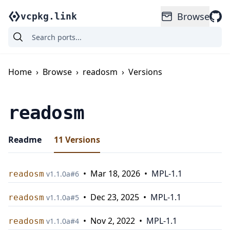
Browse
vcpkg.link
Home
›
Browse
›
readosm
›
Versions
readosm
Readme
11
Versions
•
Mar 18, 2026
•
MPL-1.1
readosm
v
1.1.0a
#
6
•
Dec 23, 2025
•
MPL-1.1
readosm
v
1.1.0a
#
5
•
Nov 2, 2022
•
MPL-1.1
readosm
v
1.1.0a
#
4