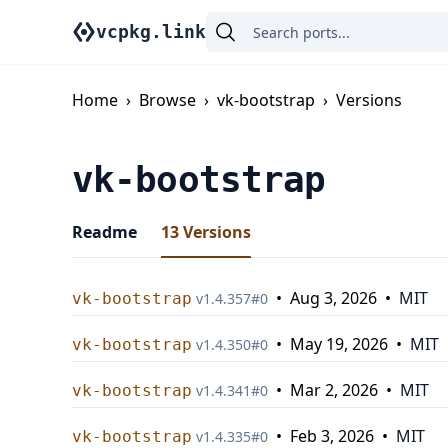
vcpkg.link
Home
›
Browse
›
vk-bootstrap
›
Versions
vk-bootstrap
Readme
13
Versions
•
Aug 3, 2026
•
MIT
vk-bootstrap
v
1.4.357
#
0
•
May 19, 2026
•
MIT
vk-bootstrap
v
1.4.350
#
0
•
Mar 2, 2026
•
MIT
vk-bootstrap
v
1.4.341
#
0
•
Feb 3, 2026
•
MIT
vk-bootstrap
v
1.4.335
#
0